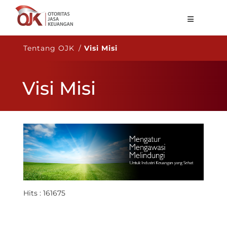
Tentang OJK
Tentang OJK /
Visi Misi
Fungsi Utama
Visi Misi
Publikasi
Regulasi
Statistik
Layanan
Karir
ID
Hits : 161675