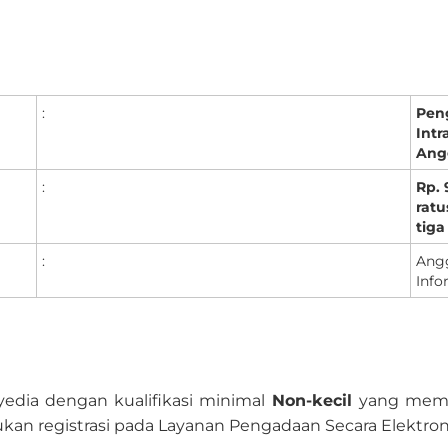
:
Pen
Intr
Ang
:
Rp.
ratu
tiga
:
Ang
Info
edia dengan kualifikasi minimal
Non-kecil
yang memil
ukan registrasi pada Layanan Pengadaan Secara Elektro