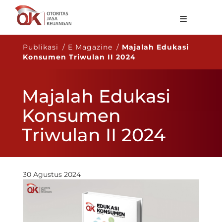
Tentang OJK
Publikasi / E Magazine /
Majalah Edukasi
Konsumen Triwulan II 2024
Fungsi Utama
Publikasi
Majalah Edukasi
Regulasi
Konsumen
Statistik
Triwulan II 2024
Layanan
Karir
30 Agustus 2024
ID