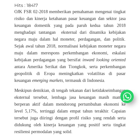
Hits : 18417
​OJK FSR 02-2018 memberikan pemahaman mengenai tingkat
risiko dan kinerja ketahanan pasar keuangan dan sektor jasa
keuangan domestik yang pada paruh kedua tahun 2018
menghadapi tantangan
eksternal dari dinamika kebijakan
negara maju dalam hal moneter, perdagangan, dan politik.
Sejak awal tahun 2018, normalisasi kebijakan moneter negara
maju dalam merespons perkembangan
ekonomi, eskalasi
kebijakan perdagangan yang bersifat
inward looking oriented
antara Amerika Serikat dan Tiongkok, serta perkembangan
geopolitik di Eropa meningkatkan volatilitas di pasar
keuangan
emerging markets
, termasuk di Indonesia.
Meskipun demikian, di tengah tekanan dari ketidakseimbangan
eksternal tersebut, lembaga jasa keuangan masih mampu
berperan
aktif dalam mendorong pertumbuhan ekonomi ke
level 5,17%, tertinggi dalam empat tahun terakhir. Capaian
tersebut juga diiringi dengan proﬁl risiko yang rendah serta
didukung oleh kinerja keuangan yang positif serta tingkat
resiliensi permodalan yang solid.