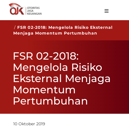
Tentang OJK
/
FSR 02-2018: Mengelola Risiko Eksternal
Menjaga Momentum Pertumbuhan
Fungsi Utama
Publikasi
FSR 02-2018:
Regulasi
Mengelola Risiko
Statistik
Eksternal Menjaga
Layanan
Momentum
Karir
Pertumbuhan
ID
10 Oktober 2019