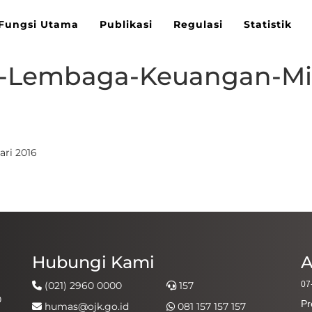
Fungsi Utama
Publikasi
Regulasi
Statistik
n-Lembaga-Keuangan-Mik
ari 2016
Hubungi Kami
A
(021) 2960 0000
157
07
0
Pr
humas@ojk.go.id
081 157 157 157