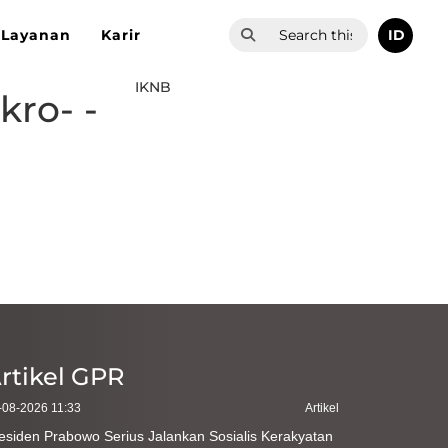
ID
Layanan
Karir
IKNB
ro- -
rtikel GPR
-08-2026 11:33
Artikel
esiden Prabowo Serius Jalankan Sosialis Kerakyatan