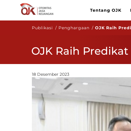
Tentang OJK
Publikasi / Penghargaan /
OJK Raih Predi
OJK Raih Predikat
18 Desember 2023