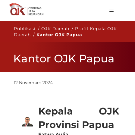
Tentang OJK
Publikasi / OJK Daerah / Profil Kepala OJK
Daerah /
Kantor OJK Papua
Fungsi Utama
Publikasi
Kantor OJK Papua
Regulasi
Statistik
12 November 2024
Layanan
Karir
Kepala OJK
ID
Provinsi Papua
Fatwa Aulia