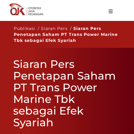
Tentang OJK
Publikasi / Siaran Pers /
Siaran Pers
Penetapan Saham PT Trans Power Marine
Fungsi Utama
Tbk sebagai Efek Syariah
Publikasi
Siaran Pers
Regulasi
Penetapan Saham
Statistik
PT Trans Power
Layanan
Marine Tbk
Karir
sebagai Efek
ID
Syariah