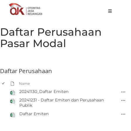
Tentang OJK
Daftar Perusahaan
Fungsi Utama
Pasar Modal
Publikasi
Regulasi
Daftar Perusahaan
Statistik
Layanan
Name
20241130_Daftar Emiten
Karir
20241231 - Daftar Emiten dan Perusahaan
Publik
ID
Daftar Emiten