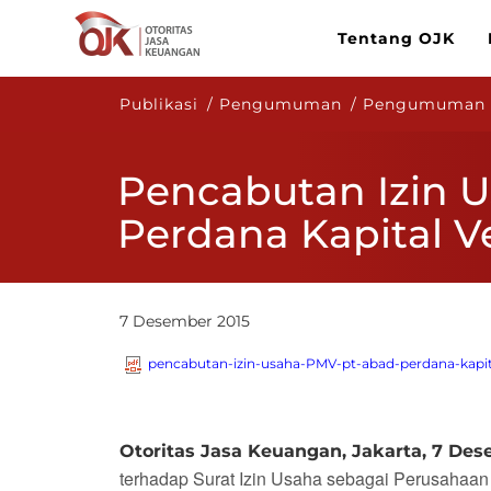
Tentang OJK
Publikasi / Pengumuman / Pengumuma
Pencabutan Izin 
Perdana Kapital V
7 Desember 2015
pencabutan-izin-usaha-PMV​-pt-abad-perdana-kapit
Otoritas Jasa Keuangan, Jakarta, 7 Des
terhadap Surat Izin Usaha sebagai Perusahaan