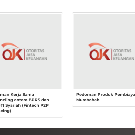
man Kerja Sama
Pedoman Produk Pembiay
neling antara BPRS dan
Murabahah
TI Syariah (Fintech P2P
ncing)