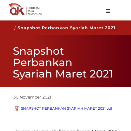
Tentang OJK
/
Snapshot Perbankan Syariah Maret 2021
Fungsi Utama
Snapshot
Publikasi
Perbankan
Regulasi
Syariah Maret 2021
Statistik
Layanan
Karir
30 November 2021
ID
SNAPSHOT PERBANKAN SYARIAH MARET 2021.pdf