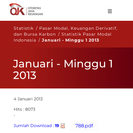
Tentang OJK
Statistik / Pasar Modal, Keuangan Derivatif,
dan Bursa Karbon / Statistik Pasar Modal
Fungsi Utama
Indonesia /
Januari - Minggu 1 2013
Publikasi
Januari - Minggu 1
Regulasi
2013
Statistik
Layanan
Karir
4 Januari 2013
ID
Hits : 8073
-
Jumlah Download :
19