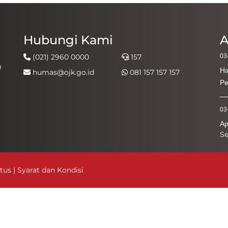
Hubungi Kami
A
(021) 2960 0000
157
03
0
Ha
humas@ojk.go.id
081 157 157 157
Pe
03
Ap
S
Me
03
itus
|
Syarat dan Kondisi
Ha
Ke
03