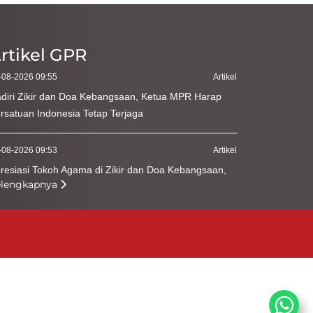
rtikel GPR
-08-2026 09:55
Artikel
diri Zikir dan Doa Kebangsaan, Ketua MPR Harap
rsatuan Indonesia Tetap Terjaga
-08-2026 09:53
Artikel
resiasi Tokoh Agama di Zikir dan Doa Kebangsaan,
elengkapnya
nag Bicara Kerukunan Modal Pembangunan
-08-2026 09:49
Artikel
diah Al-Qur'an untuk Mereka yang Menghadiahkan
merdekaan
-08-2026 09:42
Artikel