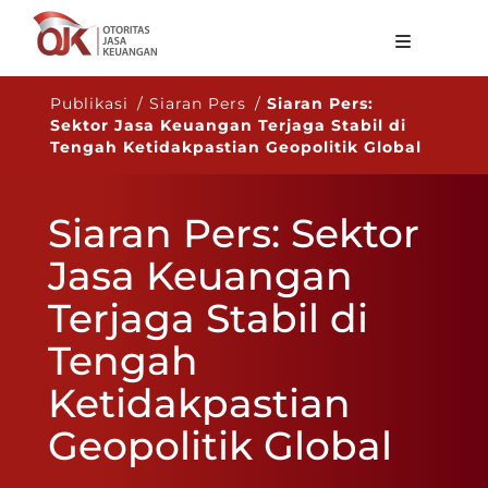
Tentang OJK
Publikasi / Siaran Pers /
Siaran Pers:
Sektor Jasa Keuangan Terjaga Stabil di
Fungsi Utama
Tengah Ketidakpastian Geopolitik Global
Publikasi
Siaran Pers: Sektor
Regulasi
Jasa Keuangan
Statistik
Terjaga Stabil di
Layanan
Tengah
Karir
Ketidakpastian
ID
Geopolitik Global