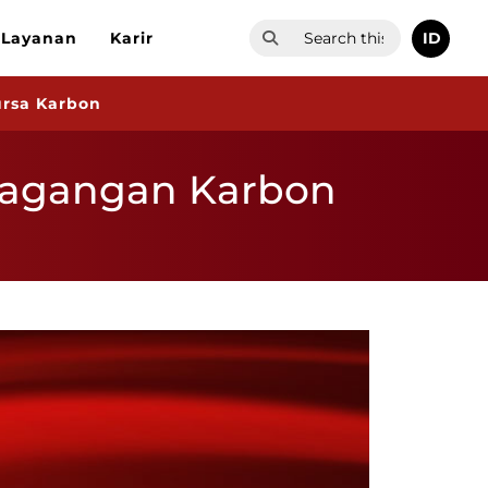
ID
Layanan
Karir
ursa Karbon
rdagangan Karbon