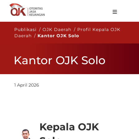
Tentang OJK
Publikasi / OJK Daerah / Profil Kepala OJK
Daerah /
Kantor OJK Solo
Fungsi Utama
Publikasi
Kantor OJK Solo
Regulasi
Statistik
1 April 2026
Layanan
Karir
ID
Kepala OJK​