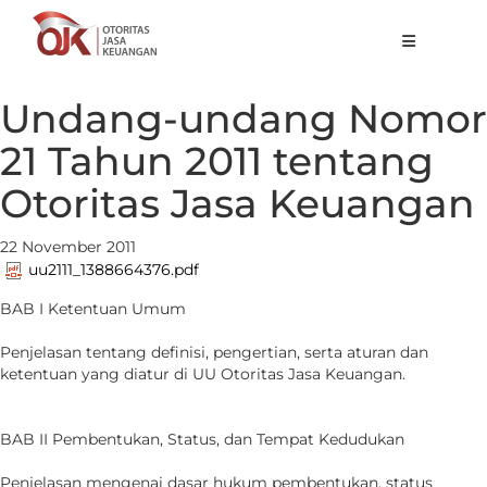
Tentang OJK
Undang-undang Nomor
Fungsi Utama
21 Tahun 2011 tentang
Publikasi
Otoritas Jasa Keuangan
Regulasi
22 November 2011
Statistik
uu2111_1388664376.pdf
BAB I Ketentuan Umum
Layanan
Penjelasan tentang definisi, pengertian, serta aturan dan
Karir
ketentuan yang diatur di UU Otoritas Jasa Keuangan.
ID
BAB II Pembentukan, Status, dan Tempat Kedudukan
Penjelasan mengenai dasar hukum pembentukan, status