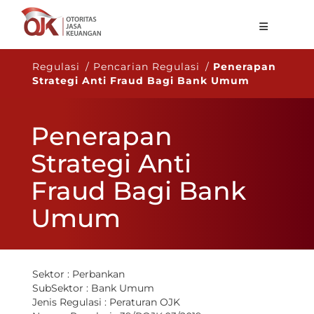
Tentang OJK
Regulasi / Pencarian Regulasi /
Penerapan
Strategi Anti Fraud Bagi Bank Umum
Fungsi Utama
Publikasi
Penerapan
Regulasi
Strategi Anti
Statistik
Fraud Bagi Bank
Layanan
Umum
Karir
ID
Sektor :
Perbankan
SubSektor :
Bank Umum
Jenis Regulasi :
Peraturan OJK