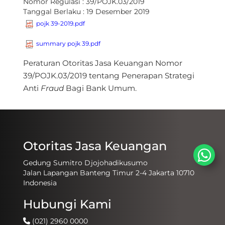
Nomor Regulasi :
39/POJK.03/2019
Tanggal Berlaku :
19 Desember 2019
pojk 39-2019.pdf
summary pojk 39.pdf
Peraturan Otoritas Jasa Keuangan Nomor
39/POJK.03/2019 tentang Penerapan Strategi
Anti
Fraud
Bagi Bank Umum.
Otoritas Jasa Keuangan
Gedung Sumitro Djojohadikusumo
Jalan Lapangan Banteng Timur 2-4 Jakarta 10710
Indonesia
Hubungi Kami
(021) 2960 0000