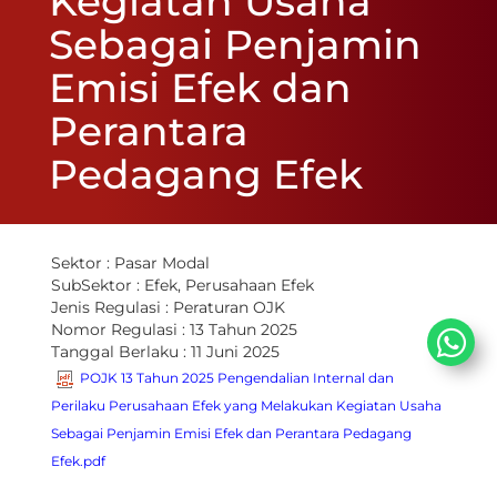
Kegiatan Usaha
Sebagai Penjamin
Emisi Efek dan
Perantara
Pedagang Efek
Sektor :
Pasar Modal
SubSektor :
Efek, Perusahaan Efek
Jenis Regulasi :
Peraturan OJK
Nomor Regulasi :
13 Tahun 2025
Tanggal Berlaku :
11 Juni 2025
POJK 13 Tahun 2025 Pengendalian Internal dan
Perilaku Perusahaan Efek yang Melakukan Kegiatan Usaha
Sebagai Penjamin Emisi Efek dan Perantara Pedagang
Efek.pdf