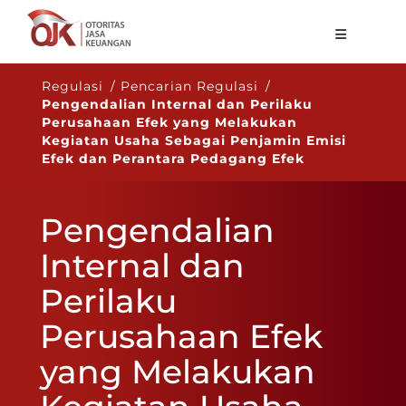
Tentang OJK
Regulasi / Pencarian Regulasi /
Pengendalian Internal dan Perilaku
Fungsi Utama
Perusahaan Efek yang Melakukan
Kegiatan Usaha Sebagai Penjamin Emisi
Publikasi
Efek dan Perantara Pedagang Efek
Regulasi
Pengendalian
Statistik
Internal dan
Layanan
Perilaku
Karir
Perusahaan Efek
ID
yang Melakukan