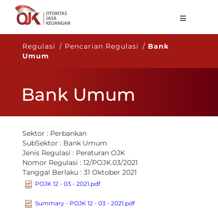
Tentang OJK
Regulasi / Pencarian Regulasi /
Bank
Umum
Fungsi Utama
Publikasi
Bank Umum
Regulasi
Statistik
Sektor :
Perbankan
Layanan
SubSektor :
Bank Umum
Jenis Regulasi :
Peraturan OJK
Karir
Nomor Regulasi :
12/POJK.03/2021
Tanggal Berlaku :
31 Oktober 2021
ID
POJK 12 - 03 - 2021.pdf
Summary - POJK 12 - 03 - 2021.pdf