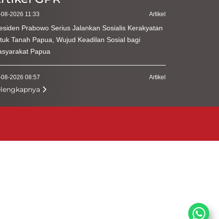
-08-2026 11:33
Artikel
esiden Prabowo Serius Jalankan Sosialis Kerakyatan
tuk Tanah Papua, Wujud Keadilan Sosial bagi
syarakat Papua
-08-2026 08:57
Artikel
elengkapnya
menterian Kehutanan Perkuat Kepatuhan Pengguna
hir Hasil Hutan
-08-2026 09:55
Artikel
diri Zikir dan Doa Kebangsaan, Ketua MPR Harap
rsatuan Indonesia Tetap Terjaga
-08-2026 09:53
Artikel
resiasi Tokoh Agama di Zikir dan Doa Kebangsaan,
nag Bicara Kerukunan Modal Pembangunan