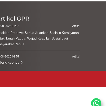
rtikel GPR
-08-2026 11:33
Artikel
esiden Prabowo Serius Jalankan Sosialis Kerakyatan
tuk Tanah Papua, Wujud Keadilan Sosial bagi
syarakat Papua
-08-2026 08:57
Artikel
elengkapnya
menterian Kehutanan Perkuat Kepatuhan Pengguna
hir Hasil Hutan
-08-2026 09:55
Artikel
diri Zikir dan Doa Kebangsaan, Ketua MPR Harap
rsatuan Indonesia Tetap Terjaga