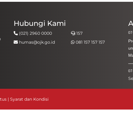
Hubungi Kami
A
(021) 2960 0000
157
07
0
Pr
humas@ojk.go.id
081 157 157 157
un
Ma
07
S
Ke
Ak
itus
|
Syarat dan Kondisi
03
Ha
Pe