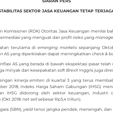
SIARAN PERS
STABILITAS SEKTOR JASA KEUANGAN TETAP TERJAG
n Komisioner (RDK) Otoritas Jasa Keuangan menilai bah
termediasi yang menguat dan profil risiko yang
manage
atan terutama di
emerging markets
sepanjang Okto
on
AS yang diperkirakan dapat meningkatkan
check & b
an inflasi AS yang berada di bawah ekspektasi pasar te
rga minyak dan kesepakatan
soft Brexit
Inggris juga dire
dengan kinerja emiten di kuartal 3 yang terus memba
mber 2018, Indeks Harga Saham Gabungan (IHSG) men
an IHSG didorong oleh sektor keuangan, industri da
n (Okt 2018:
net sell
sebesar Rp3,4 triliun).
egara (SBN),
yield
tenor jangka pendek, menengah, dan 