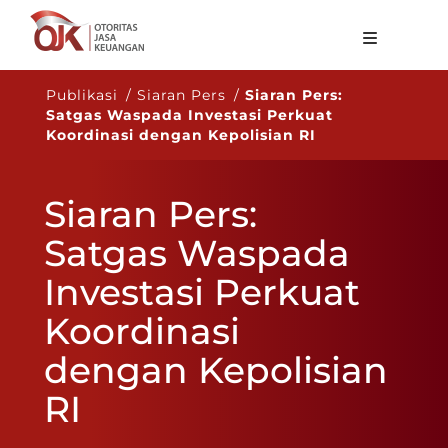
Tentang OJK
Publikasi / Siaran Pers /
Siaran Pers:
Satgas Waspada Investasi Perkuat
Fungsi Utama
Koordinasi dengan Kepolisian RI
Publikasi
Siaran Pers:
Regulasi
Satgas Waspada
Statistik
Investasi Perkuat
Layanan
Koordinasi
Karir
dengan Kepolisian
ID
RI