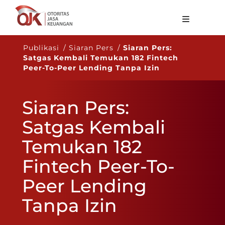
Tentang OJK
Publikasi / Siaran Pers /
Siaran Pers:
Satgas Kembali Temukan 182 Fintech
Fungsi Utama
Peer-To-Peer Lending Tanpa Izin
Publikasi
Siaran Pers:
Regulasi
Satgas Kembali
Statistik
Temukan 182
Layanan
Fintech Peer-To-
Karir
Peer Lending
ID
Tanpa Izin