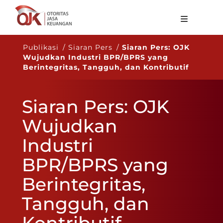
Tentang OJK
Publikasi / Siaran Pers /
Siaran Pers: OJK
Wujudkan Industri BPR/BPRS yang
Fungsi Utama
Berintegritas, Tangguh, dan Kontributif
Publikasi
Siaran Pers: OJK
Regulasi
Wujudkan
Statistik
Industri
Layanan
BPR/BPRS yang
Karir
Berintegritas,
ID
Tangguh, dan