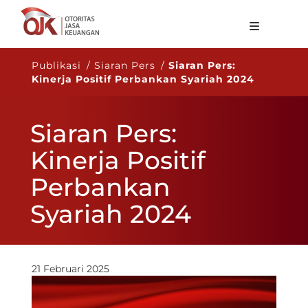
Tentang OJK
Publikasi / Siaran Pers /
Siaran Pers:
Kinerja Positif Perbankan Syariah 2024
Fungsi Utama
Publikasi
Siaran Pers:
Regulasi
Kinerja Positif
Statistik
Perbankan
Layanan
Syariah 2024
Karir
ID
21 Februari 2025