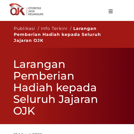
Tentang OJK
Publikasi / Info Terkini /
Larangan
Pemberian Hadiah kepada Seluruh
Fungsi Utama
Jajaran OJK
Publikasi
Larangan
Regulasi
Pemberian
Statistik
Hadiah kepada
Layanan
Seluruh Jajaran
Karir
OJK
ID