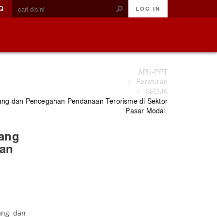
Q
LOG IN
APU-PPT
/
Peraturan
/
SEOJK
ang dan Pencegahan Pendanaan Terorisme di Sektor
Pasar Modal.
tang
aan
ang dan