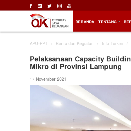
BERANDA
TENTANG
BER
APU-PPT
/
Berita dan Kegiatan
/
Info Terkini
/
Pelaksanaan Capacity Build
Mikro di Provinsi Lampung
17 November 2021