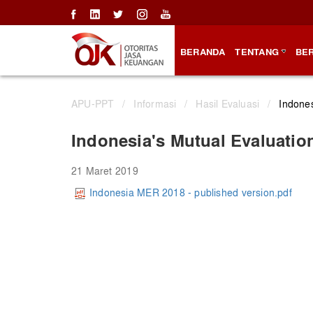
BERANDA
TENTANG
BER
APU-PPT
/
Informasi
/
Hasil Evaluasi
/
Indones
Indonesia's Mutual Evaluatio
21 Maret 2019
Indonesia MER 2018 - published version.pdf